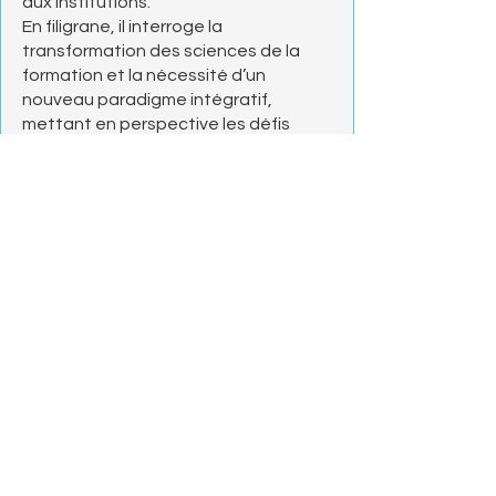
aux institutions.
En filigrane, il interroge la
transformation des sciences de la
formation et la nécessité d’un
nouveau paradigme intégratif,
mettant en perspective les défis
contemporains liés à l’éducation, à la
recherche et à l’action sociale.
Voir toutes les publications
Visiter le site de l'éditeur
Précédente
Suivante
Politique de cookies